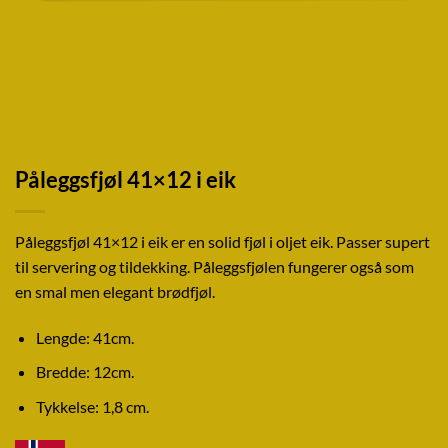
Påleggsfjøl 41×12 i eik
Påleggsfjøl 41×12 i eik er en solid fjøl i oljet eik. Passer supert
til servering og tildekking. Påleggsfjølen fungerer også som
en smal men elegant brødfjøl.
Lengde: 41cm.
Bredde: 12cm.
Tykkelse: 1,8 cm.